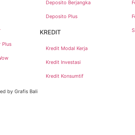
Deposito Berjangka
F
Deposito Plus
F
r
S
KREDIT
 Plus
Kredit Modal Kerja
 Wow
Kredit Investasi
Kredit Konsumtif
ted by
Grafis Bali