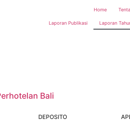
Home
Tent
Laporan Publikasi
Laporan Tahu
erhotelan Bali
DEPOSITO
AP